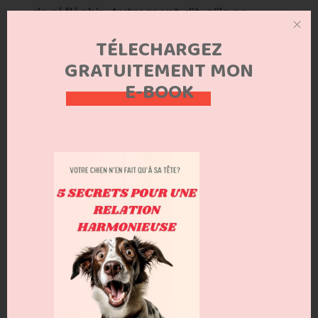
de réfléchir. Autrement dit, s’ils ne
comprennent pas tout de suite, ils se
TÉLECHARGEZ
disent, « je suis nul » et ils renoncent à
GRATUITEMENT MON
essayer.
E-BOOK
Séances trop longues