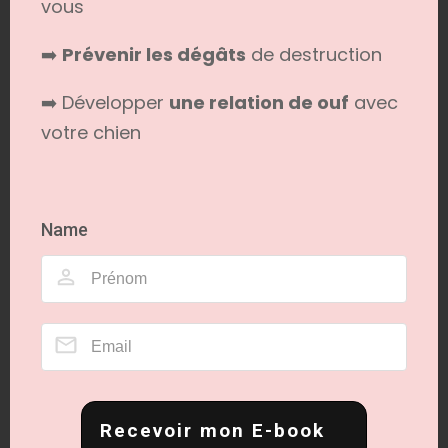
vous
➡️
Prévenir les dégâts
de destruction
➡️ Développer
une relation de ouf
avec
votre chien
Name
En cas d’exposition aux cyanobactéries
Premiers soins
Si vous suspectez que votre chien a été
exposé à des cyanobactéries, agir
rapidement peut être crucial pour sa
Recevoir mon E-book
santé.