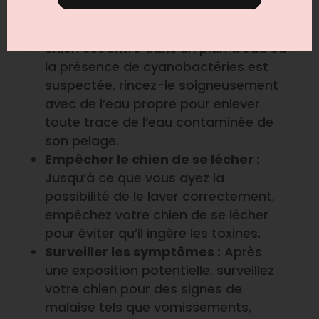
Rincer immédiatement :
Si votre
chien est entré dans un plan d’eau où
la présence de cyanobactéries est
suspectée, rincez-le soigneusement
avec de l’eau propre pour enlever
toute trace de l’eau contaminée de
son pelage.
Empêcher le chien de se lécher :
Jusqu’à ce que vous ayez la
possibilité de le laver correctement,
empêchez votre chien de se lécher
pour éviter qu’il ingère les toxines.
Surveiller les symptômes :
Après
une exposition potentielle, surveillez
votre chien pour des signes de
malaise tels que vomissements,